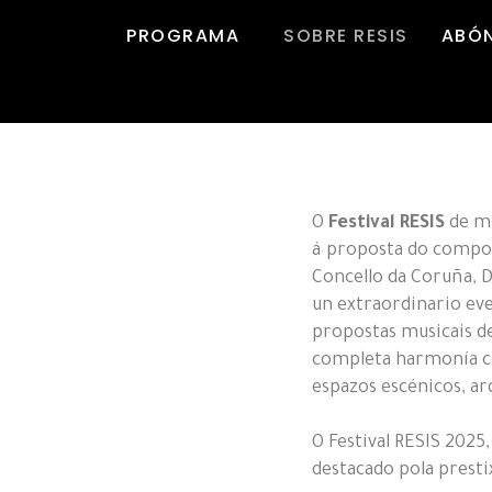
PROGRAMA
SOBRE RESIS
ABÓ
O
Festival RESIS
de mú
á proposta do compo
Concello da Coruña, D
un extraordinario eve
propostas musicais de
completa harmonía coa
espazos escénicos, ar
O Festival RESIS 2025
destacado pola presti