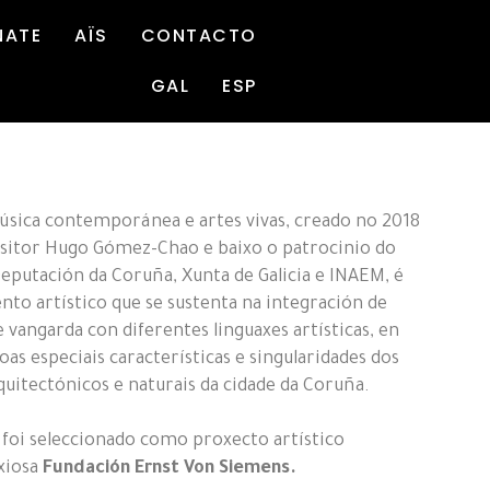
NATE
AÏS
CONTACTO
GAL
ESP
sica contemporánea e artes vivas, creado no 2018
sitor Hugo Gómez-Chao e baixo o patrocinio do
eputación da Coruña, Xunta de Galicia e INAEM, é
nto artístico que se sustenta na integración de
 vangarda con diferentes linguaxes artísticas, en
s especiais características e singularidades dos
quitectónicos e naturais da cidade da Coruña.
, foi seleccionado como proxecto artístico
xiosa
Fundación Ernst Von Siemens.