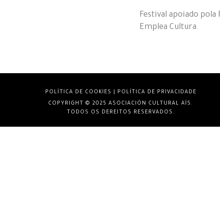
Festival apoiado pol
Emplea Cultura.
POLÍTICA DE COOKIES
|
POLÍTICA DE PRIVACIDADE
COPYRIGHT © 2025 ASOCIACIÓN CULTURAL AÏS.
TODOS OS DEREITOS RESERVADOS.