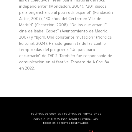
libros colectivos “Teen Spirit. Historia del rock
independiente” (Mondadori, 2004), “201 discos
para engancharse al pop-rock español” (Fundación
Autor, 2007), “30 años del Certamen Villa de
Madrid” (Creacción, 2008), “De los que aman. El
cine de Isabel Coixet” (Ayuntamiento de Madrid,
2007) y “Björk. Una constante mutación” (Nórdica
Editorial, 2024). Ha sido guionista de las cuatro
temporadas del programa “Un país para
escucharlo” de TVE 2. También fue responsable de
comunicación en el festival Tandem de A Coruña
en 2022.
POLÍTICA DE COOKIES
|
POLÍTICA DE PRIVACIDADE
COPYRIGHT © 2025 ASOCIACIÓN CULTURAL AÏS.
TODOS OS DEREITOS RESERVADOS.