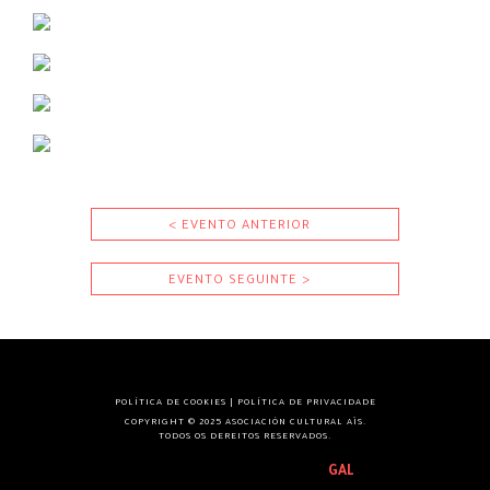
< EVENTO ANTERIOR
EVENTO SEGUINTE >
POLÍTICA DE COOKIES
|
POLÍTICA DE PRIVACIDADE
COPYRIGHT © 2025 ASOCIACIÓN CULTURAL AÏS.
TODOS OS DEREITOS RESERVADOS.
GAL