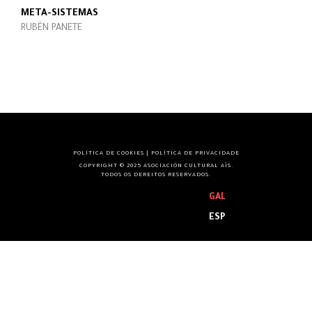
META-SISTEMAS
RUBÉN PANETE
POLÍTICA DE COOKIES
|
POLÍTICA DE PRIVACIDADE
COPYRIGHT © 2025 ASOCIACIÓN CULTURAL AÏS.
TODOS OS DEREITOS RESERVADOS.
GAL
ESP