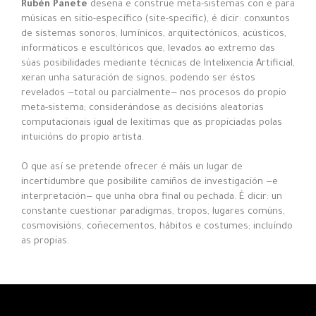
Rubén Panete
deseña e constrúe meta-sistemas con e para
músicas en sitio-específico (site-specific), é dicir: conxuntos
de sistemas sonoros, lumínicos, arquitectónicos, acústicos,
informáticos e escultóricos que, levados ao extremo das
súas posibilidades mediante técnicas de Intelixencia Artificial,
xeran unha saturación de signos, podendo ser éstos
revelados —total ou parcialmente— nos procesos do propio
meta-sistema; considerándose as decisións aleatorias
computacionais igual de lexítimas que as propiciadas polas
intuicións do propio artista.
O que así se pretende ofrecer é máis un lugar de
incertidumbre que posibilite camiños de investigación —e
interpretación— que unha obra final ou pechada. É dicir: un
constante cuestionar paradigmas, tropos, lugares comúns,
cosmovisións, coñecementos, hábitos e costumes; incluíndo
as propias.