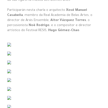
da súa figura na música dos últimos anos.
Participarán nesta charla o arquitecto
Xosé Manuel
Casabella
, membro da Real Academia de Belas Artes; o
director de Arxis Ensemble,
Aitor Vázquez Torres
; o
percusionista
Noè Rodrigo
; e o compositor e director
artístico do Festival RESIS,
Hugo Gómez-Chao
.