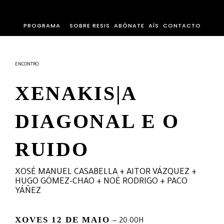
PROGRAMA
SOBRE RESIS
ABÓNATE
AÏS
CONTACTO
ENCONTRO
XENAKIS|A
DIAGONAL E O
RUIDO
XOSÉ MANUEL CASABELLA + AITOR VÁZQUEZ +
HUGO GÓMEZ-CHAO
+
NOÈ RODRIGO
+ PACO
YÁÑEZ
XOVES 12 DE MAIO
— 20:00H