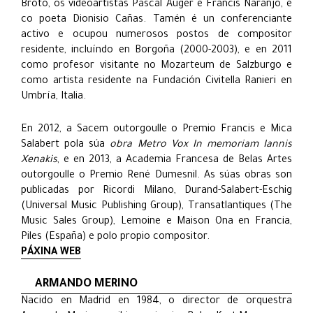
Broto, os videoartistas Pascal Auger e Francis Naranjo, e
co poeta Dionisio Cañas. Tamén é un conferenciante
activo e ocupou numerosos postos de compositor
residente, incluíndo en Borgoña (2000-2003), e en 2011
como profesor visitante no Mozarteum de Salzburgo e
como artista residente na Fundación Civitella Ranieri en
Umbría, Italia.
En 2012, a Sacem outorgoulle o Premio Francis e Mica
Salabert pola súa
obra Metro Vox In memoriam Iannis
Xenakis
, e en 2013, a Academia Francesa de Belas Artes
outorgoulle o Premio René Dumesnil. As súas obras son
publicadas por Ricordi Milano, Durand-Salabert-Eschig
(Universal Music Publishing Group), Transatlantiques (The
Music Sales Group), Lemoine e Maison Ona en Francia,
Piles (España) e polo propio compositor.
PÁXINA WEB
ARMANDO MERINO
Nacido en Madrid en 1984, o director de orquestra