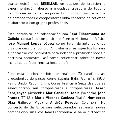
cuarta edición de
RESIS.LAB,
un espazo de creación e
experimentación, aberto á mocidade creadora de todo o
mundo que se centra en poder brindar ás novas xeracións
de compositores e compositoras unha contorna de reflexión
e laboratorio con grupos profesionais.
Este obradoiro, en colaboración coa
Real Filharmonía de
Galicia
, contará co compositor e Premio Nacional de Música
José Manuel López López
como tutor durante os cinco
días que dura o encontro. Alí traballaranse aspectos formais
e contarase coa orquestra para indagar e profundar sobre a
escritura orquestral, así como reflexionar sobre as novas
maneiras de facer música hoxe en día.
Para esta edición, recibíronse máis de 70 candidaturas,
procedentes
de países como España, Italia, Alemaña, EEUU,
Reino Unido, Xapón, China, Corea, Francia e Suíza
das que se
seleccionaron seis compositoras e compositores:
Arsen
Babajanyan
(Armenia),
Mar Caballer Llopis
(Valencia),
John
Franek
(EE UU),
Maria Vicenza Cabizza
(Italia),
Humberto
Diaz Galindo
(Vigo) e
Andrés Poveda
(Colombia). No
concerto do día 8, os seis seleccionados estrearán novas
composición súas coa Real Filharmonía, e baixo a dirección