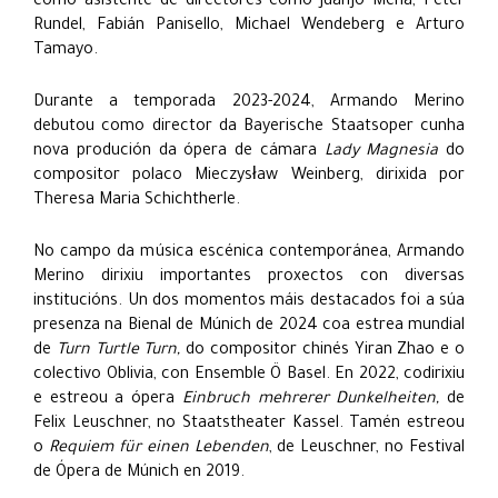
como asistente de directores como Juanjo Mena, Peter
Rundel, Fabián Panisello, Michael Wendeberg e Arturo
Tamayo.
Durante a temporada 2023-2024, Armando Merino
debutou como director da Bayerische Staatsoper cunha
nova produción da ópera de cámara
Lady Magnesia
do
compositor polaco Mieczysław Weinberg, dirixida por
Theresa Maria Schichtherle.
No campo da música escénica contemporánea, Armando
Merino dirixiu importantes proxectos con diversas
institucións. Un dos momentos máis destacados foi a súa
presenza na Bienal de Múnich de 2024 coa estrea mundial
de
Turn Turtle Turn,
do compositor chinés Yiran Zhao e o
colectivo Oblivia, con Ensemble Ö Basel. En 2022, codirixiu
e estreou a ópera
Einbruch mehrerer Dunkelheiten,
de
Felix Leuschner, no Staatstheater Kassel. Tamén estreou
o
Requiem für einen Lebenden
, de Leuschner, no Festival
de Ópera de Múnich en 2019.