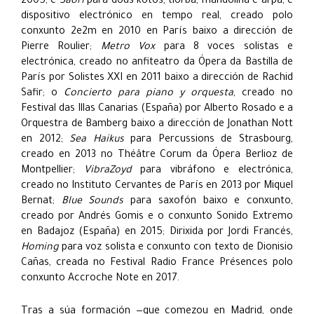
2005; e
Saori
para dous kotos, tiorba, mandolina e arpa, e
dispositivo electrónico en tempo real, creado polo
conxunto 2e2m en 2010 en París baixo a dirección de
Pierre Roulier;
Metro Vox
para 8 voces solistas e
electrónica, creado no anfiteatro da Ópera da Bastilla de
París por Solistes XXI en 2011 baixo a dirección de Rachid
Safir; o
Concierto para piano y orquesta
, creado no
Festival das Illas Canarias (España) por Alberto Rosado e a
Orquestra de Bamberg baixo a dirección de Jonathan Nott
en 2012;
Sea Haikus
para Percussions de Strasbourg,
creado en 2013 no Théâtre Corum da Ópera Berlioz de
Montpellier;
VibraZoyd
para vibráfono e electrónica,
creado no Instituto Cervantes de París en 2013 por Miquel
Bernat;
Blue Sounds
para saxofón baixo e conxunto,
creado por Andrés Gomis e o conxunto Sonido Extremo
en Badajoz (España) en 2015; Dirixida por Jordi Francés,
Homing
para voz solista e conxunto con texto de Dionisio
Cañas, creada no Festival Radio France Présences polo
conxunto Accroche Note en 2017.
Tras a súa formación —que comezou en Madrid, onde