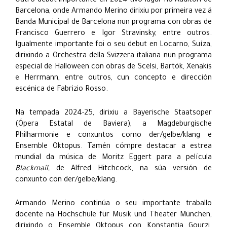
Outro debut importante en 2024 tivo lugar no Auditori de
Barcelona, ​​onde Armando Merino dirixiu por primeira vez á
Banda Municipal de Barcelona nun programa con obras de
Francisco Guerrero e Igor Stravinsky, entre outros.
Igualmente importante foi o seu debut en Locarno, Suíza,
dirixindo a Orchestra della Svizzera italiana nun programa
especial de Halloween con obras de Scelsi, Bartók, Xenakis
e Herrmann, entre outros, cun concepto e dirección
escénica de Fabrizio Rosso.
Na tempada 2024-25, dirixiu a Bayerische Staatsoper
(Ópera Estatal de Baviera), a Magdeburgische
Philharmonie e conxuntos como der/gelbe/klang e
Ensemble Oktopus. Tamén cómpre destacar a estrea
mundial da música de Moritz Eggert para a película
Blackmail,
de Alfred Hitchcock, na súa versión de
conxunto con der/gelbe/klang.
Armando Merino continúa o seu importante traballo
docente na Hochschule für Musik und Theater München,
dirixindo o Ensemble Oktopus con Konstantia Gourzi.