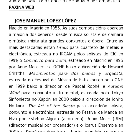
Xunta de Galicia e o Concello de Santiago de Compostela.
PÁXINA WEB
JOSE MANUEL LÓPEZ LÓPEZ
Nacido en Madrid en 1956. As súas composicións abarcan
a maioría dos xéneros, desde música solista e de cámara
e música mixta ata grandes conxuntos e ópera. Entre as
máis destacadas están
Lituus
para cuarteto de metais e
electrónica, estreada no IRCAM polos solistas do EIC en
1991; o
Concierto para violín
, estreado en Madrid en 1995
por Anne Mercier e a OCNE baixo a dirección de Howard
Griffiths;
Movimientos para dos pianos y orquesta
,
estreada no Festival de Música de Estrasburgo pola ONF
en 1999 baixo a dirección de Pascal Rophé; e
Autumn
Wind
para conxunto instrumental, estreada pola Tokyo
Sinfonietta no Xapón en 2000 baixo a dirección de Ichiro
Nodaira.
The Art of the Siesta
para acordeón solista,
conxunto e electrónica, estreada no Festival de Manca en
Niza por Esteban Algora (acordeón), Robin Meier (RIM)
(director musical por ordenador) e o Icarus Ensemble en