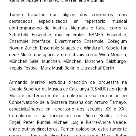
KammerAkademie Halleorchester, entre outras.
Tamén traballou con algúns dos conxuntos máis
destacados especializados en repertorio musical
contemporáneo de Austria, Alemaña e Italia, como o
Schallfeld Ensemble, mdi ensemble, NAMES Ensemble,
Ensemble Interface, Divertimento Ensemble, Collegium
Novum Zürich, Ensemble Sillages e a Windkraft Kapelle für
neue Musik, que aparece en festivais como Wien Modern,
München Salle, München, München, München. Salzburgo,
Impuls Festival, März Musik Berlin e Ultraschall Berlin.
Armando Merino estudou dirección de orquestra na
Escola Superior de Música de Catalunya (ESMUC) con Jordi
Mora e posteriormente completou a súa formación no
Conservatorio della Svizzera Italiana con Arturo Tamayo,
especializándose en repertorio dos séculos XX e XXI.
Completou a súa formación con Pierre Boulez, Titus
Engel, Peter Rundel, Michael Luig e Pierre-André Valade,
entre outros directores. Tamén colaborou estreitamente