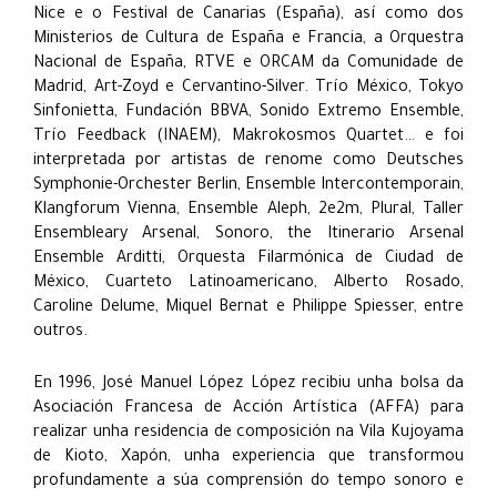
Nice e o Festival de Canarias (España), así como dos
Ministerios de Cultura de España e Francia, a Orquestra
Nacional de España, RTVE e ORCAM da Comunidade de
Madrid, Art-Zoyd e Cervantino-Silver. Trío México, Tokyo
Sinfonietta, Fundación BBVA, Sonido Extremo Ensemble,
Trío Feedback (INAEM), Makrokosmos Quartet… e foi
interpretada por artistas de renome como Deutsches
Symphonie-Orchester Berlin, Ensemble Intercontemporain,
Klangforum Vienna, Ensemble Aleph, 2e2m, Plural, Taller
Ensembleary Arsenal, Sonoro, the Itinerario Arsenal
Ensemble Arditti, Orquesta Filarmónica de Ciudad de
México, Cuarteto Latinoamericano, Alberto Rosado,
Caroline Delume, Miquel Bernat e Philippe Spiesser, entre
outros.
En 1996, José Manuel López López recibiu unha bolsa da
Asociación Francesa de Acción Artística (AFFA) para
realizar unha residencia de composición na Vila Kujoyama
de Kioto, Xapón, unha experiencia que transformou
profundamente a súa comprensión do tempo sonoro e