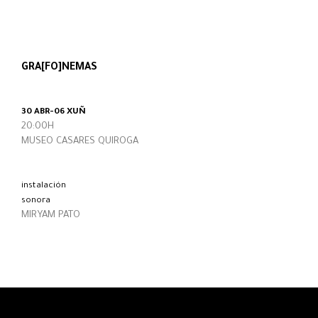
GRA[FO]NEMAS
30 ABR-06 XUÑ
20:00H
MUSEO CASARES QUIROGA
instalación
sonora
MIRYAM PATO