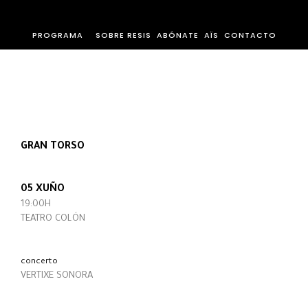
PROGRAMA
SOBRE RESIS
ABÓNATE
AÏS
CONTACTO
GRAN TORSO
05 XUÑO
19:00H
TEATRO COLÓN
concerto
VERTIXE SONORA