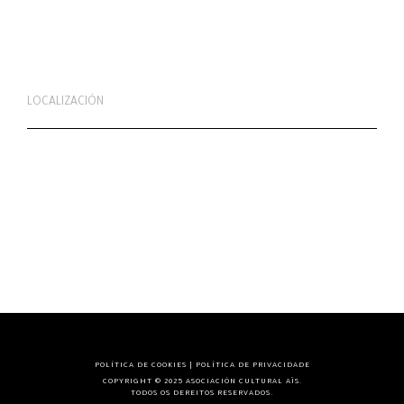
LOCALIZACIÓN
POLÍTICA DE COOKIES
|
POLÍTICA DE PRIVACIDADE
COPYRIGHT © 2025 ASOCIACIÓN CULTURAL AÏS.
TODOS OS DEREITOS RESERVADOS.