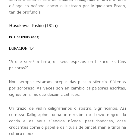
soster a nosa cultura de cidades asolagadas e nutre o noso
diálogo co océano, como o ilustrado por Miguelanxo Prado,
tan de profundis.
Hosokawa Toshio (1955)
KALLIGRAPHIE (2007)
DURACIÓN: 15’
“A que soará a tinta, os seus espazos en branco, as túas
palabras?”
Non sempre estamos preparadas para o silencio. Cóllenos
por sorpresa. Ás veces son en cambio as palabras escritas,
signos en si, as que deixan cicatrices.
Un trazo de violín caligrafíanos o rostro. Signifícanos. Así
comeza Kalligraphie, unha inmersión no trazo negro da
corda e os seus silencios níveos, perturbadores, case
crocantes coma o papel e os rituais de pincel, man e tinta na
cultura nipoa.