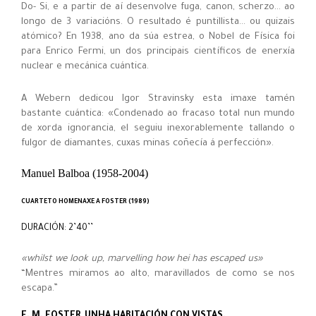
Do- Si, e a partir de aí desenvolve fuga, canon, scherzo… ao
longo de 3 variacións. O resultado é puntillista… ou quizais
atómico? En 1938, ano da súa estrea, o Nobel de Física foi
para Enrico Fermi, un dos principais científicos de enerxía
nuclear e mecánica cuántica.
A Webern dedicou Igor Stravinsky esta imaxe tamén
bastante cuántica: «Condenado ao fracaso total nun mundo
de xorda ignorancia, el seguiu inexorablemente tallando o
fulgor de diamantes, cuxas minas coñecía á perfección».
Manuel Balboa (1958-2004)
CUARTETO HOMENAXE A FOSTER (1989)
DURACIÓN: 2’40’’
«whilst we look up, marvelling how hei has escaped us»
“Mentres miramos ao alto, maravillados de como se nos
escapa.”