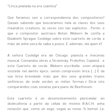
“Lírica pixelada na era cuántica”
Que fariamos sen a correspondencia dos compositores?
Quizais sabendo que buscariamos nela as claves dos seus
meandros creativos, ás veces son tan explícitos… Porén, o
que o compositor austríaco Anton Webern lle confía a
Elizabeth Sprague Coolidge sobre este cuarteto de corda, a
máis de unha seica lle saiba a pouco. E, ademais, ela quen é?
A señora Coolidge era de Chicago, pianista e mecenas
musical. Comandou obras a Stravinsky, Prokofiev, Copland… e
este Cuarteto de corda. Webern escríbelle: «non atopará
vostede nel alento épico, senón compresión lírica […] É da
súa lírica brevidade máis que dos seus grandes trazos
sinfónicos de onde xorden as miñas formas.» Dicía isto
comparándoo coas sonatas para piano de Beethoven.
Este cuarteto é un desenvolvemento pluricelular en
dodecafonía a partir da célula do motivo B-A-C-H, unha
notación que, como un xogo, segue as notas Si bemol- La-