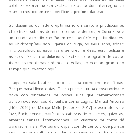
palabras «abren na súa vacilación a porta dun interregno, un
mundo místico entre superficie e profundidades».
Se deixamos de lado o optimismo en canto a predicciones
climáticas, subidas de nivel do mar e demais, A Coruña xa é
un mundo a medio camiño entre superficie e profundidades:
as «hidrotopías» son lugares da auga, os seus sons, sónar,
microoscilacions, escumas a se crear e descrear… Galicia e
as súas rías son ondulacións fractais da xeografía de costa.
As nosas montañas redondas e vellas, un ecosonograma do
tempo que levamos aquí.
E aquí, na sala Nautilus, todo isto soa como mel nas filloas.
Porque para Hidrotopías, Otero procura unha ecosonoridade
nova con pinceladas de obras súas que rememoraban
personaxes icónicos de Galicia como Lugrís, Manuel Antonio
[Nós, 2016] ou Maruja Mallo [Etopeas, 2017] e escintileos de
jazz, Bach, sereas, naufraxios, cabezas de mulleres, gaivotas,
amarras tensas, fatamorganas… un cuarteto de corda dá
para iso e máis. Até para o caparazón de centola que parece