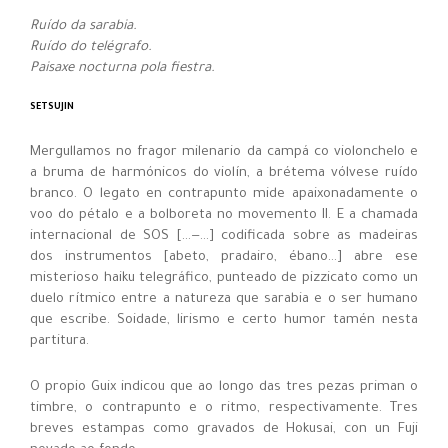
Ruído da sarabia.
Ruído do telégrafo.
Paisaxe nocturna pola fiestra.
SETSUJIN
Mergullamos no fragor milenario da campá co violonchelo e
a bruma de harmónicos do violín, a brétema vólvese ruído
branco. O legato en contrapunto mide apaixonadamente o
voo do pétalo e a bolboreta no movemento II. E a chamada
internacional de SOS […—…] codificada sobre as madeiras
dos instrumentos [abeto, pradairo, ébano…] abre ese
misterioso haiku telegráfico, punteado de pizzicato como un
duelo rítmico entre a natureza que sarabia e o ser humano
que escribe. Soidade, lirismo e certo humor tamén nesta
partitura.
O propio Guix indicou que ao longo das tres pezas priman o
timbre, o contrapunto e o ritmo, respectivamente. Tres
breves estampas como gravados de Hokusai, con un Fuji