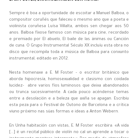
E. M. FOSTER, UNHA HABITACIÓN CON VISTAS.
Sempre é boa a oportunidade de escoitar a Manuel Balboa, o
compositor coruñés que faleceu o mesmo ano que a poeta e
violinista coruñesa Luísa Villalta, ambos sen chegar aos 50
anos. Balboa fíxose famoso con música para cine, recordado
e premiado por El abuelo, El baile de las ánimas ou Canción
de cuna. O Grupo Instrumental Século XX incluíu esta obra no
disco que recompila toda a música de Balboa para conxunto
instrumental, editado en 2012.
Nesta homenaxe a E. M Foster – o escritor británico que
aborda hipocresía, homosexualidad e clasismo con coidada
lucidez– abre varios fíos luminosos que deixa abandonados
ou trunca sucesivamente. A cada pouco acéndense temas
entre a desolación e a beleza que axiña se apagan. Escribiu
esta peza para o Festival de Outono de Barcelona e a crítica
viuno próximo nas súas formas e ideas a Anton Webern.
En Unha habitación con vistas, E. M Foster escribira: «A vida
[…] é un recital público de violín no cal un aprende a tocar o