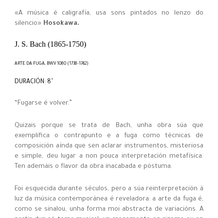
«A música é caligrafía, usa sons pintados no lenzo do
silencio»
Hosokawa.
J. S. Bach (1865-1750)
ARTE DA FUGA, BWV 1080 (1738-1742)
DURACIÓN: 8’
“Fugarse é volver.”
Quizais porque se trata de Bach, unha obra súa que
exemplifica o contrapunto e a fuga como técnicas de
composición aínda que sen aclarar instrumentos, misteriosa
e simple, deu lugar a non pouca interpretación metafísica.
Ten ademáis o flavor da obra inacabada e póstuma.
Foi esquecida durante séculos, pero a súa reinterpretación á
luz da música contemporánea é reveladora: a arte da fuga é,
como se sinalou, unha forma moi abstracta de variacións. A