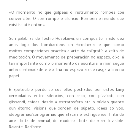
«O momento no que golpeas o instrumento rompes coa
convención. O son rompe o silencio. Rompen o mundo que
existira até entón»
Son palabras de Toshio Hosokawa, un compositor nado dez
anos logo dos bombardeos en Hiroshima, e que como
moitos compatriotas practica a arte da caligrafía a xeito de
meditación. O movemento de preparación no espazo, dixo, é
tan importante como o momento da escritura, a man segue
unha continuidade e é a liña no espazo a que rasga a liña no
papel.
É apetecible perderse cos ollos pechados por estes kanji
xermolados entre silencios, con arco, con pizzicati, con
glissandi, caídas desde a estratosfera ata o núcleo quente
dun átomo, visións que xorden de súpeto, ideas ao voo,
ideogramas/sonogramas que atacan e extínguense. Tinta de
aire. Tinta de animal, de madeira. Tinta de man. Invisible.
Raiante. Radiante.