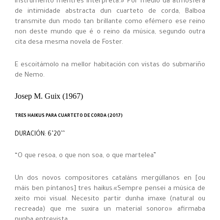
instrumento mentres interpreta.» Por medio da atmosfera
de intimidade abstracta dun cuarteto de corda, Balboa
transmite dun modo tan brillante como efémero ese reino
non deste mundo que é o reino da música, segundo outra
cita desa mesma novela de Foster.
E escoitámolo na mellor habitación con vistas do submariño
de Nemo.
Josep M. Guix (1967)
TRES HAIKUS PARA CUARTETO DE CORDA (2017)
DURACIÓN: 6’20’’
“O que resoa, o que non soa, o que martelea”
Un dos novos compositores cataláns mergúllanos en [ou
máis ben píntanos] tres haikus.«Sempre pensei a música de
xeito moi visual. Necesito partir dunha imaxe (natural ou
recreada) que me suxira un material sonoro» afirmaba
nunha entrevista.