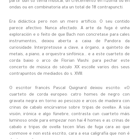
partir dun só tema musical, un crecemento en rizoma ou en
ondas ou en combinatoria ata un total de 18 contrapuncti.
Era didáctica pero non un mero artificio. O seu contido
parece afectivo. Nunca afectado. A arte da fuga é unha
exploración e o feito de que Bach non concretase para cales
instrumentos, deixou aberta a caixa de Pandora da
curiosidade. Interpretouse a clave, a órgano, a quinteto de
metais, a piano, a orquestra sinfónica… e a este cuarteto de
corda baixo o arco de Florian Vlashi: para pechar este
concerto de música do século XX escolle varios dos seus
contrapuntos de mediados do s. XVIII.
O escritor francés Pascal Quignard deixou escrito: «O
cuarteto de corda europeo: catro homes de negro con
gravata negra en torno ao pescozo e arcos de madeira con
crinas de cabalo encúrvanse sobre tripas de ovella». A súa
visión, irónica e algo fúnebre, contrasta cun cuarteto máis
luminoso onde para empezar non hai 4 homes e as crinas de
cabalo e tripas de ovella tecen liñas de fuga cara ao que
conmove e non está escrito, cara a esa caligrafía que non é