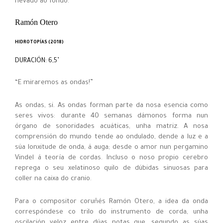
nevado ao fondo.
Ramón Otero
HIDROTOPÍAS (2018)
DURACIÓN: 6,5’
“E miraremos as ondas!”
As ondas, si. As ondas forman parte da nosa esencia como
seres vivos: durante 40 semanas dámonos forma nun
órgano de sonoridades acuáticas, unha matriz. A nosa
comprensión do mundo tende ao ondulado, dende a luz e a
súa lonxitude de onda, á auga; desde o amor nun pergamino
Vindel á teoría de cordas. Incluso o noso propio cerebro
reprega o seu xelatinoso quilo de dúbidas sinuosas para
coller na caixa do cranio.
Para o compositor coruñés Ramón Otero, a idea da onda
correspóndese co trilo do instrumento de corda, unha
oscilación veloz entre dúas notas que, segundo as súas