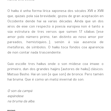
O haiku é unha forma lírica xaponesa dos séculos XVII e XVIII
que, quizais pola súa brevidade, gozou de gran aceptación en
Occidente dende hai xa varias décadas. Aínda que un dos
xiros de eixe con respecto á poesía europea non é tanto a
súa estrutura de tres versos que sumen 17 sílabas [ese
amor polo número primo, tan distinto ao noso amor por
pareados, hemistiquios…], senón á súa ausencia de
metáforas, de símbolos. O haiku toca fondos coa aparencia
de non contar nada trascendente.
Guix escolle tres haikus onde o son mídese coa imaxe: o
primeiro, dun dos grandes haijins [autores de haiku] clásicos:
Matsuo Basho. Hai un son [e que son] de bronce. Pero tamén
hai bruma. Que é como un matiz invernal do son.
O son da campá
expándese
na bruma da alba.