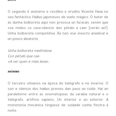
BASHO
O segundo é anónimo e recólleo o erudito Vicente Haxa no
seu fantástico Haikus japoneses de vuelo mágico. O bater de
ás dunha bolboreta aquí non provoca un furacán, senón que
«se mide» co case-silencio dun pétalo a caer [verán xa?].
Unha bolboreta competitiva. Xa non ese insecto anxelical e
un pouco aleatorio.
Unha bolboreta medíndose
Cun pétalo que cae:
«A ver quen é máis lene».
ANÓNIMO
O terceiro sitúanos na época do telégrafo e no inverno. O
son e silencio dos haikus previos dan paso ao ruído. Hai un
paralelismo entre as onomatopeas da sarabia natural e o
telégrafo, artificio sapiens. Un interior e un exterior. A
monotonía mecánica tínguese de soidade cunha fiestra á
noite.