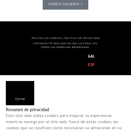
EVENTO SIGUIENTE >
POLÍTICA DE COOKIES
|
POLÍTICA DE PRIVACIDAD
COPYRIGHT © 2025 ASOCIACIÓN CULTURAL AÏS.
TODOS LOS DERECHOS RESERVADOS.
GAL
ESP
Cerrar
Resumen de privacidad
Este sitio web utiliza cookies para mejorar su experiencia
mientras navega por el sitio web. Fuera de estas cookies, las
cookies que se clasifican como necesarias se almacenan en su