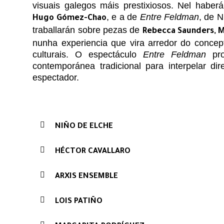
visuais galegos máis prestixiosos. Nel haber
, e a de
Entre Feldman
, de 
Hugo Gómez-Chao
traballarán sobre pezas de
Rebecca Saunders, 
nunha experiencia que vira arredor do concep
culturais. O espectáculo
Entre Feldman
pro
contemporánea tradicional para interpelar d
espectador.
NIÑO DE ELCHE
HÉCTOR CAVALLARO
ARXIS ENSEMBLE
LOIS PATIÑO