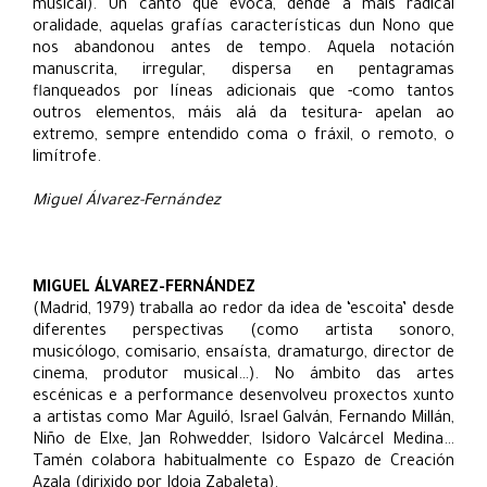
musical). Un canto que evoca, dende a máis radical
oralidade, aquelas grafías características dun Nono que
nos abandonou antes de tempo. Aquela notación
manuscrita, irregular, dispersa en pentagramas
flanqueados por líneas adicionais que -como tantos
outros elementos, máis alá da tesitura- apelan ao
extremo, sempre entendido coma o fráxil, o remoto, o
limítrofe.
Miguel Álvarez-Fernández
MIGUEL ÁLVAREZ-FERNÁNDEZ
(Madrid, 1979) traballa ao redor da idea de ‘escoita’ desde
diferentes perspectivas (como artista sonoro,
musicólogo, comisario, ensaísta, dramaturgo, director de
cinema, produtor musical…). No ámbito das artes
escénicas e a performance desenvolveu proxectos xunto
a artistas como Mar Aguiló, Israel Galván, Fernando Millán,
Niño de Elxe, Jan Rohwedder, Isidoro Valcárcel Medina…
Tamén colabora habitualmente co Espazo de Creación
Azala (dirixido por Idoia Zabaleta).