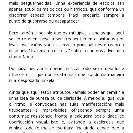
máis desguarnecidas. Unha experiencia de escoita sen
apenas acubillos melódicos ou rítmicos, que conforma un
discorrer espazo temporal fráxil, precario, sempre a
punto de quebrarse ou desaparecer.
Pero tamén é posible que os múltiples silencios que aquí
se entretecen, pese a ser frecuentemente axitados por
leves oscilacións vocais, sexan o principal neste recordo
de aquela “traxedia da escoita” sobre a que nos advertiu o
último Nono.
Ou quizá nesta intemperie musical todo sexa melodía e
ritmo, é dicir, que non exista máis que iso, dunha maneira
núa, despoxada, sinxela.
Aínda que aquí estos atributos xamáis poderían remitir a
unha idea de pureza ou de claridade. A melodía, igual que
o ritmo, é convocada nas súas manifestacións máis
titubeantes e imprevisibles, ofrecendo sempre unha
contumaz resistencia fronte a calqueira posibilidade de
codificación visual, isto é, evitando a esclerosis que
implica toda forma de escritura (incluíndo, dende logo, a