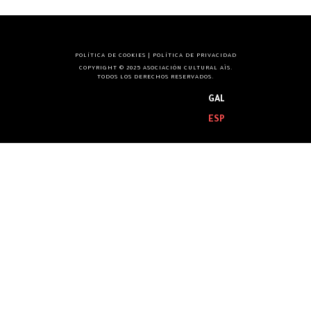
POLÍTICA DE COOKIES
|
POLÍTICA DE PRIVACIDAD
COPYRIGHT © 2025 ASOCIACIÓN CULTURAL AÏS.
TODOS LOS DERECHOS RESERVADOS.
GAL
ESP