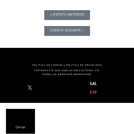
< EVENTO ANTERIOR
EVENTO SEGUINTE >
POLÍTICA DE COOKIES
|
POLÍTICA DE PRIVACIDAD
COPYRIGHT © 2025 ASOCIACIÓN CULTURAL AÏS.
TODOS LOS DERECHOS RESERVADOS.
GAL
ESP
Cerrar