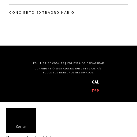
CONCIERTO EXTRAORDINARIO
POLÍTICA DE COOKIES
|
POLÍTICA DE PRIVACIDAD
COPYRIGHT © 2025 ASOCIACIÓN CULTURAL AÏS.
TODOS LOS DERECHOS RESERVADOS.
GAL
ESP
Cerrar